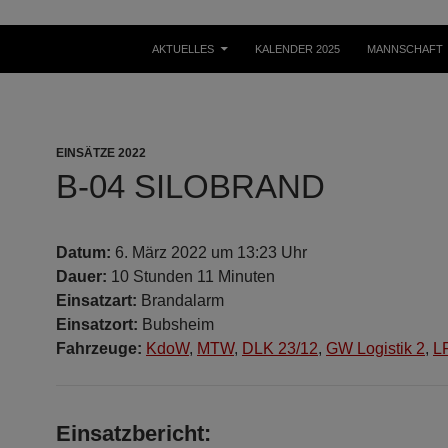
ZUM INHALT SPRINGEN
AKTUELLES
KALENDER 2025
MANNSCHAFT
EINSÄTZE 2022
B-04 SILOBRAND
Datum:
6. März 2022 um 13:23 Uhr
Dauer:
10 Stunden 11 Minuten
Einsatzart:
Brandalarm
Einsatzort:
Bubsheim
Fahrzeuge:
KdoW
,
MTW
,
DLK 23/12
,
GW Logistik 2
,
L
Einsatzbericht: