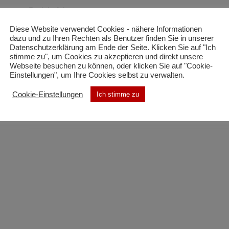
Bericht folgt..
Diese Website verwendet Cookies - nähere Informationen
dazu und zu Ihren Rechten als Benutzer finden Sie in unserer
Datenschutzerklärung am Ende der Seite. Klicken Sie auf "Ich
stimme zu", um Cookies zu akzeptieren und direkt unsere
Beitragsnavigation
Webseite besuchen zu können, oder klicken Sie auf "Cookie-
VORHERIGER BEITRAG
Einstellungen", um Ihre Cookies selbst zu verwalten.
B-03 Brandmeldeanlage
Cookie-Einstellungen
Ich stimme zu
NÄCHSTER BEITRAG
H-03 DREHLEITER ZUR MENSCHENRETTUNG