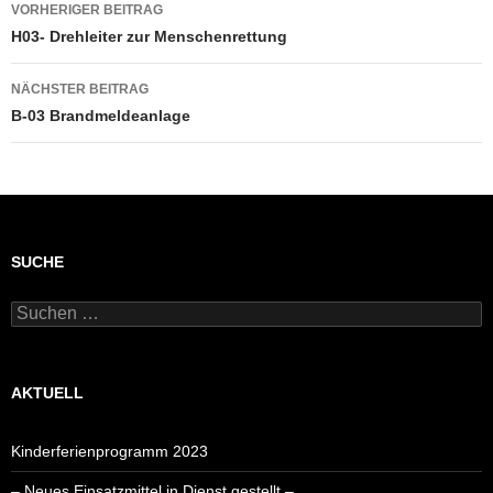
Beitragsnavigation
VORHERIGER BEITRAG
H03- Drehleiter zur Menschenrettung
NÄCHSTER BEITRAG
B-03 Brandmeldeanlage
SUCHE
Suchen
nach:
AKTUELL
Kinderferienprogramm 2023
– Neues Einsatzmittel in Dienst gestellt –