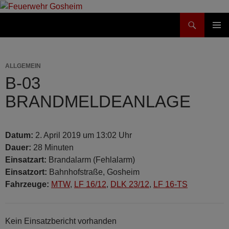
Suchen
Feuerwehr Gosheim
ZUM
PRIMÄR
INHALT
MENÜ
SPRINGEN
ALLGEMEIN
B-03
BRANDMELDEANLAGE
Datum:
2. April 2019 um 13:02 Uhr
Dauer:
28 Minuten
Einsatzart:
Brandalarm (Fehlalarm)
Einsatzort:
Bahnhofstraße, Gosheim
Fahrzeuge:
MTW
,
LF 16/12
,
DLK 23/12
,
LF 16-TS
Kein Einsatzbericht vorhanden