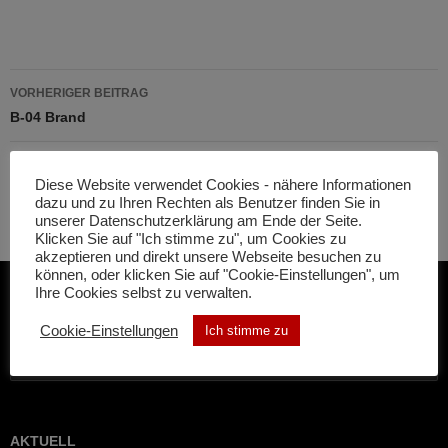
Beitragsnavigation
VORHERIGER BEITRAG
B-04 Brand
NÄCHSTER BEITRAG
Diese Website verwendet Cookies - nähere Informationen
B-03 Brandmeldeanlage
dazu und zu Ihren Rechten als Benutzer finden Sie in
unserer Datenschutzerklärung am Ende der Seite.
Klicken Sie auf "Ich stimme zu", um Cookies zu
akzeptieren und direkt unsere Webseite besuchen zu
können, oder klicken Sie auf "Cookie-Einstellungen", um
Ihre Cookies selbst zu verwalten.
SUCHE
Cookie-Einstellungen
Ich stimme zu
Suchen
nach:
AKTUELL