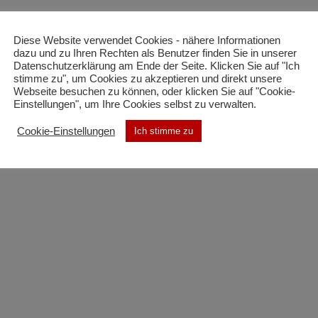
Diese Website verwendet Cookies - nähere Informationen
Beitragsnavigation
dazu und zu Ihren Rechten als Benutzer finden Sie in unserer
VORHERIGER BEITRAG
Datenschutzerklärung am Ende der Seite. Klicken Sie auf "Ich
B-03 Brandmeldeanlage
stimme zu", um Cookies zu akzeptieren und direkt unsere
Webseite besuchen zu können, oder klicken Sie auf "Cookie-
Einstellungen", um Ihre Cookies selbst zu verwalten.
NÄCHSTER BEITRAG
B-03 Brandmeldeanlage
Cookie-Einstellungen
Ich stimme zu