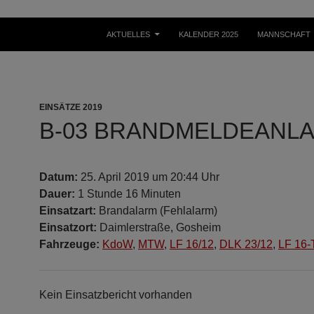
ZUM INHALT SPRINGEN
AKTUELLES
KALENDER 2025
MANNSCHAFT
EINSÄTZE 2019
B-03 BRANDMELDEANL
Datum:
25. April 2019 um 20:44 Uhr
Dauer:
1 Stunde 16 Minuten
Einsatzart:
Brandalarm (Fehlalarm)
Einsatzort:
Daimlerstraße, Gosheim
Fahrzeuge:
KdoW
,
MTW
,
LF 16/12
,
DLK 23/12
,
LF 16-
Kein Einsatzbericht vorhanden