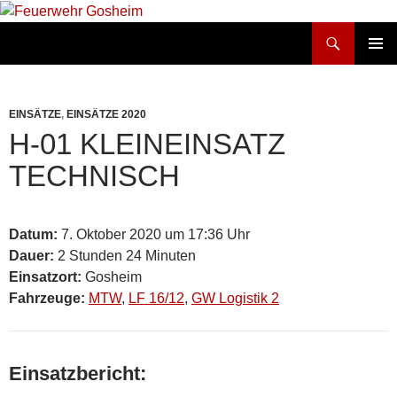
Suchen
Feuerwehr Gosheim
ZUM
PRIMÄR
INHALT
MENÜ
SPRINGEN
EINSÄTZE
,
EINSÄTZE 2020
H-01 KLEINEINSATZ
TECHNISCH
Datum:
7. Oktober 2020 um 17:36 Uhr
Dauer:
2 Stunden 24 Minuten
Einsatzort:
Gosheim
Fahrzeuge:
MTW
,
LF 16/12
,
GW Logistik 2
Einsatzbericht: