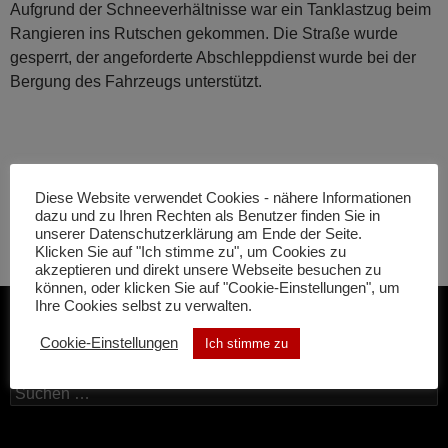
Aufgrund der Schneeverhältnisse war ein Tanklastzug beim
Rangieren ins Rutschen gekommen. Die Straße wurde
gesperrt, der angeforderte Abschleppdienst wurde bei der
Bergung des Fahrzeugs unterstützt.
Beitragsnavigation
NÄCHSTER BEITRAG
Diese Website verwendet Cookies - nähere Informationen
H-01 Kleineinsatz technisch
dazu und zu Ihren Rechten als Benutzer finden Sie in
unserer Datenschutzerklärung am Ende der Seite.
Klicken Sie auf "Ich stimme zu", um Cookies zu
akzeptieren und direkt unsere Webseite besuchen zu
können, oder klicken Sie auf "Cookie-Einstellungen", um
Ihre Cookies selbst zu verwalten.
Cookie-Einstellungen
Ich stimme zu
SUCHE
Suchen
nach: