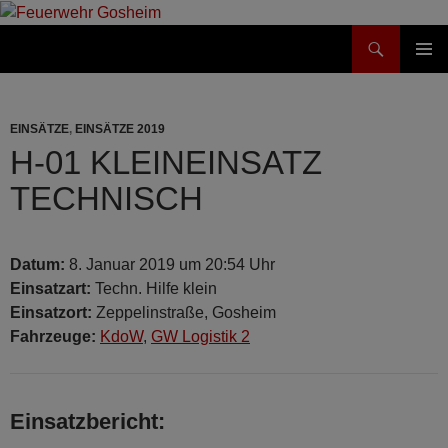
Suchen
Feuerwehr Gosheim
ZUM
PRIMÄR
INHALT
MENÜ
SPRINGEN
EINSÄTZE
,
EINSÄTZE 2019
H-01 KLEINEINSATZ
TECHNISCH
Datum:
8. Januar 2019 um 20:54 Uhr
Einsatzart:
Techn. Hilfe klein
Einsatzort:
Zeppelinstraße, Gosheim
Fahrzeuge:
KdoW
,
GW Logistik 2
Einsatzbericht: