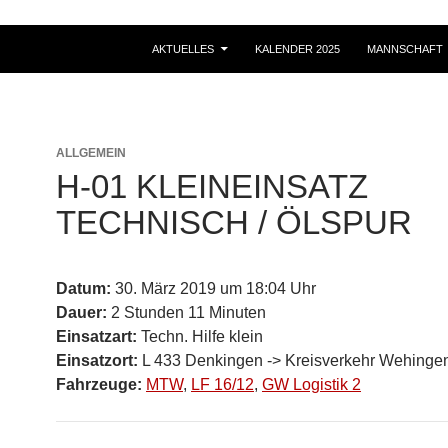
ZUM INHALT SPRINGEN
AKTUELLES
KALENDER 2025
MANNSCHAFT
ALLGEMEIN
H-01 KLEINEINSATZ
TECHNISCH / ÖLSPUR
Datum:
30. März 2019 um 18:04 Uhr
Dauer:
2 Stunden 11 Minuten
Einsatzart:
Techn. Hilfe klein
Einsatzort:
L 433 Denkingen -> Kreisverkehr Wehinge
Fahrzeuge:
MTW
,
LF 16/12
,
GW Logistik 2