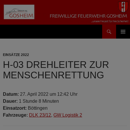
Suchen
Feuerwehr Gosheim
ZUM
PRIMÄR
INHALT
MENÜ
SPRINGEN
EINSÄTZE 2022
H-03 DREHLEITER ZUR
MENSCHENRETTUNG
Datum:
27. April 2022 um 12:42 Uhr
Dauer:
1 Stunde 8 Minuten
Einsatzort:
Böttingen
Fahrzeuge:
DLK 23/12
,
GW Logistik 2