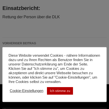
Einsatzbericht:
Rettung der Person über die DLK
Beitragsnavigation
VORHERIGER BEITRAG
B-01 Kleinbrand
Diese Website verwendet Cookies - nähere Informationen
dazu und zu Ihren Rechten als Benutzer finden Sie in
NÄCHSTER BEITRAG
unserer Datenschutzerklärung am Ende der Seite.
B-03 Brandmeldeanlage
Klicken Sie auf "Ich stimme zu", um Cookies zu
akzeptieren und direkt unsere Webseite besuchen zu
können, oder klicken Sie auf "Cookie-Einstellungen", um
Ihre Cookies selbst zu verwalten.
Cookie-Einstellungen
Ich stimme zu
SUCHE