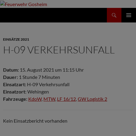
Suchen
Feuerwehr Gosheim
ZUM
PRIMÄR
INHALT
MENÜ
SPRINGEN
EINSÄTZE 2021
H-09 VERKEHRSUNFALL
Datum:
15. August 2021 um 11:15 Uhr
Dauer:
1 Stunde 7 Minuten
Einsatzart:
H-09 Verkehrsunfall
Einsatzort:
Wehingen
Fahrzeuge:
KdoW
,
MTW
,
LF 16/12
,
GW Logistik 2
Kein Einsatzbericht vorhanden