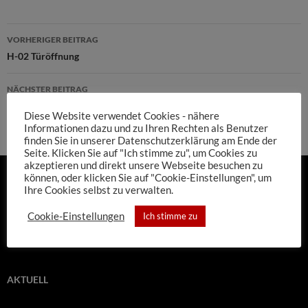
Beitragsnavigation
VORHERIGER BEITRAG
H-02 Türöffnung
NÄCHSTER BEITRAG
B-04 Brand
Diese Website verwendet Cookies - nähere
Informationen dazu und zu Ihren Rechten als Benutzer
finden Sie in unserer Datenschutzerklärung am Ende der
Seite. Klicken Sie auf "Ich stimme zu", um Cookies zu
akzeptieren und direkt unsere Webseite besuchen zu
können, oder klicken Sie auf "Cookie-Einstellungen", um
Ihre Cookies selbst zu verwalten.
SUCHE
Cookie-Einstellungen
Ich stimme zu
Suchen
nach:
AKTUELL