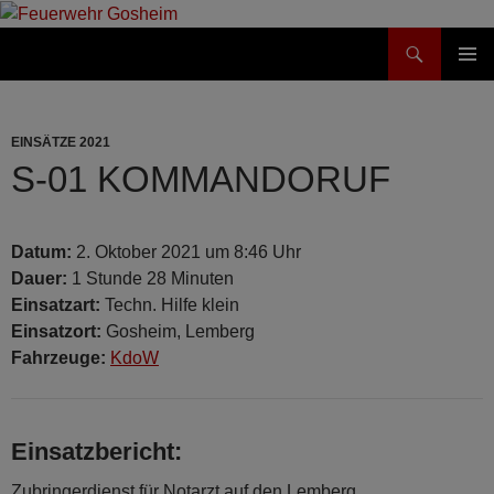
Suchen
Feuerwehr Gosheim
ZUM
PRIMÄR
INHALT
MENÜ
SPRINGEN
EINSÄTZE 2021
S-01 KOMMANDORUF
Datum:
2. Oktober 2021 um 8:46 Uhr
Dauer:
1 Stunde 28 Minuten
Einsatzart:
Techn. Hilfe klein
Einsatzort:
Gosheim, Lemberg
Fahrzeuge:
KdoW
Einsatzbericht:
Zubringerdienst für Notarzt auf den Lemberg.