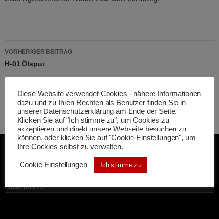
Beitragsnavigation
VORHERIGER BEITRAG
H-01 Ölspur
NÄCHSTER BEITRAG
Diese Website verwendet Cookies - nähere Informationen
B-03 Brandmeldeanlage
dazu und zu Ihren Rechten als Benutzer finden Sie in
unserer Datenschutzerklärung am Ende der Seite.
Klicken Sie auf "Ich stimme zu", um Cookies zu
akzeptieren und direkt unsere Webseite besuchen zu
können, oder klicken Sie auf "Cookie-Einstellungen", um
Ihre Cookies selbst zu verwalten.
SUCHE
Cookie-Einstellungen
Ich stimme zu
Suchen
nach: