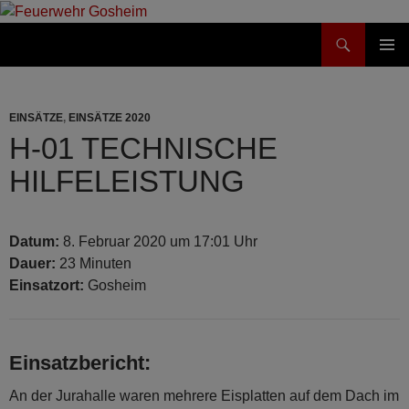
Suchen
Feuerwehr Gosheim
ZUM
PRIMÄR
INHALT
MENÜ
SPRINGEN
EINSÄTZE
,
EINSÄTZE 2020
H-01 TECHNISCHE
HILFELEISTUNG
Datum:
8. Februar 2020 um 17:01 Uhr
Dauer:
23 Minuten
Einsatzort:
Gosheim
Einsatzbericht:
An der Jurahalle waren mehrere Eisplatten auf dem Dach im