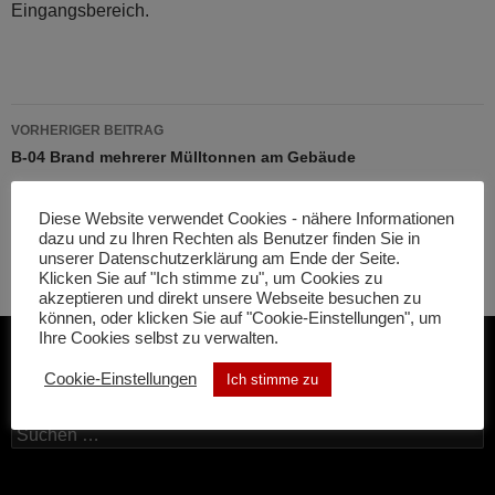
Eingangsbereich.
Beitragsnavigation
VORHERIGER BEITRAG
B-04 Brand mehrerer Mülltonnen am Gebäude
NÄCHSTER BEITRAG
Diese Website verwendet Cookies - nähere Informationen
H-06 Technische Hilfeleistung
dazu und zu Ihren Rechten als Benutzer finden Sie in
unserer Datenschutzerklärung am Ende der Seite.
Klicken Sie auf "Ich stimme zu", um Cookies zu
akzeptieren und direkt unsere Webseite besuchen zu
können, oder klicken Sie auf "Cookie-Einstellungen", um
Ihre Cookies selbst zu verwalten.
Cookie-Einstellungen
Ich stimme zu
SUCHE
Suchen
nach: