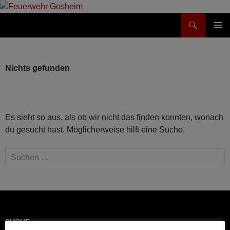
Suchen
Feuerwehr Gosheim
ZUM
PRIMÄR
INHALT
MENÜ
SPRINGEN
Nichts gefunden
Es sieht so aus, als ob wir nicht das finden konnten, wonach
du gesucht hast. Möglicherweise hilft eine Suche.
Suchen
nach:
SUCHE