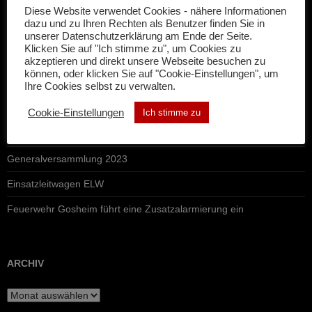
Diese Website verwendet Cookies - nähere Informationen
Suchen
dazu und zu Ihren Rechten als Benutzer finden Sie in
nach:
unserer Datenschutzerklärung am Ende der Seite.
Klicken Sie auf "Ich stimme zu", um Cookies zu
akzeptieren und direkt unsere Webseite besuchen zu
AKTUELL
können, oder klicken Sie auf "Cookie-Einstellungen", um
Ihre Cookies selbst zu verwalten.
Kinderferienprogramm 2023
Cookie-Einstellungen
Ich stimme zu
– Neues Einsatzmittel in Dienst gestellt –
Generalversammlung 2023
Einsatzleitwagen ELW
Feuerwehr Gosheim führt eine Zusatzalarmierung ein
ARCHIV
Archiv