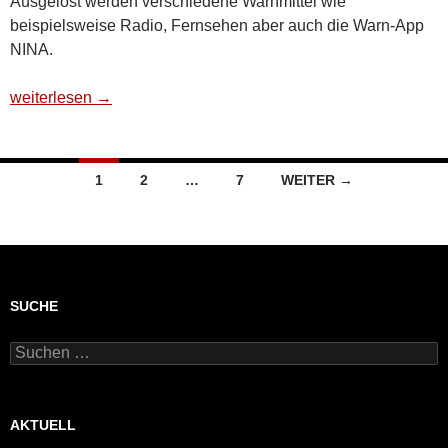
Ausgelöst werden verschiedene Warnmittel wie
beispielsweise Radio, Fernsehen aber auch die Warn-App
NINA.
Bundesweiter Warntag am 10. September
weiterlesen
→
Beitragsnavigation
1
2
…
7
WEITER →
SUCHE
Suchen
nach:
AKTUELL