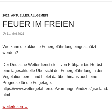
2021
,
AKTUELLES
,
ALLGEMEIN
FEUER IM FREIEN
11. MAI 2021
Wie kann die aktuelle Feuergefährdung eingeschätzt
werden?
Der Deutsche Wetterdienst stellt von Frühjahr bis Herbst
eine tagesaktuelle Übersicht der Feuergefährdung in der
Vegetation bereit und bietet darüber hinaus auch eine
Prognose für die Folgetage:
https://www.wettergefahren.de/warnungen/indizes/grasland.
html
FEUER IM FREIEN
weiterlesen
→