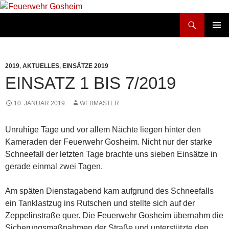
Suchen
Feuerwehr Gosheim
ZUM
PRIMÄR
INHALT
MENÜ
SPRINGEN
2019
,
AKTUELLES
,
EINSÄTZE 2019
EINSATZ 1 BIS 7/2019
10. JANUAR 2019
WEBMASTER
Unruhige Tage und vor allem Nächte liegen hinter den
Kameraden der Feuerwehr Gosheim. Nicht nur der starke
Schneefall der letzten Tage brachte uns sieben Einsätze in
gerade einmal zwei Tagen.
Am späten Dienstagabend kam aufgrund des Schneefalls
ein Tanklastzug ins Rutschen und stellte sich auf der
Zeppelinstraße quer. Die Feuerwehr Gosheim übernahm die
Sicherungsmaßnahmen der Straße und unterstützte den