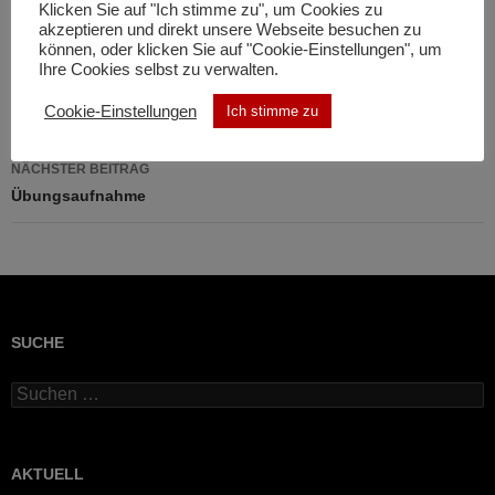
Klicken Sie auf "Ich stimme zu", um Cookies zu
akzeptieren und direkt unsere Webseite besuchen zu
können, oder klicken Sie auf "Cookie-Einstellungen", um
Ihre Cookies selbst zu verwalten.
Beitragsnavigation
VORHERIGER BEITRAG
Cookie-Einstellungen
Ich stimme zu
Maibaum mal anderst
NÄCHSTER BEITRAG
Übungsaufnahme
SUCHE
Suchen
nach:
AKTUELL