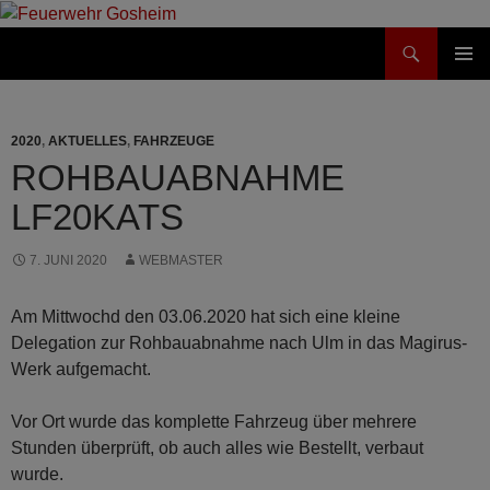
Suchen
Feuerwehr Gosheim
ZUM
PRIMÄR
INHALT
MENÜ
SPRINGEN
2020
,
AKTUELLES
,
FAHRZEUGE
ROHBAUABNAHME
LF20KATS
7. JUNI 2020
WEBMASTER
Am Mittwochd den 03.06.2020 hat sich eine kleine
Delegation zur Rohbauabnahme nach Ulm in das Magirus-
Werk aufgemacht.
Vor Ort wurde das komplette Fahrzeug über mehrere
Stunden überprüft, ob auch alles wie Bestellt, verbaut
wurde.