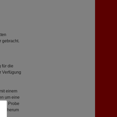
kten
 gebracht.
 für die
ur Verfügung
mit einem
ren um eine
eine Probe
seck herum