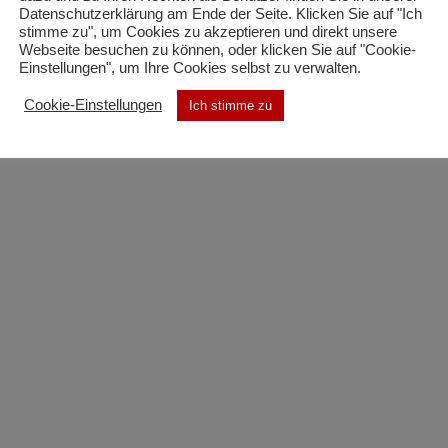
Datenschutzerklärung am Ende der Seite. Klicken Sie auf "Ich
stimme zu", um Cookies zu akzeptieren und direkt unsere
Im Anschluss fand noch ein reger Austausch der Teiln
Webseite besuchen zu können, oder klicken Sie auf "Cookie-
Einstellungen", um Ihre Cookies selbst zu verwalten.
die einzelnen Messgeräte statt.
Cookie-Einstellungen
Ich stimme zu
Auf dem Rückweg nach Gosheim wurde gleich noch ei
Langstreckenmessung durchgeführt.