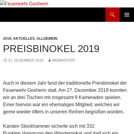
Suchen
Feuerwehr Gosheim
ZUM
PRIMÄR
INHALT
MENÜ
SPRINGEN
2019
,
AKTUELLES
,
ALLGEMEIN
PREISBINOKEL 2019
31. DEZEMBER 2019
WEBMASTER
Auch in diesem Jahr fand der traditionelle Preisbinokel der
Feuerwehr Gosheim statt. Am 27. Dezember 2019 konnten
wir an drei Tischen mit insgesamt 9 Kameraden spielen.
Einer hiervon war ein ehemaliges Mitglied, welches wir
gerne wieder öfters in unseren Reihen begrüßen würden.
Karsten Stockhammer sicherte sich mit 332
Punkten Vorsprung den Wanderpokal und darf sich ein