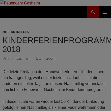
Suchen
Feuerwehr Gosheim
ZUM
PRIMÄR
INHALT
MENÜ
SPRINGEN
2018
,
AKTUELLES
KINDERFERIENPROGRAM
2018
20. AUGUST 2018
WEBMASTER
Der letzte Freitag in den Handwerkerferien – für den einen
ein trauriger Tag, weil es der letzte im Urlaub ist, für die
anderen ein toller Tag – an diesem Nachmittag veranstaltet
nämlich die Feuerwehr Gosheim ihr Kinderferienprogramm.
In diesem Jahr waren wieder fast 50 Kinder der Einladung
gefolgt, einen Nachmittag als kleiner Feuerwehrmann oder